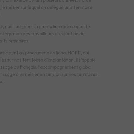
 y ont exercé durant plusieurs années. Parce
le métier sur lequel on délègue un intérimaire,
!
t
, nous assurons la promotion de la capacité
’intégration des travailleurs en situation de
nts ordinaires.
rticipent au programme national HOPE, qui
s sur nos territoires d’implantation. Il s’appuie
tissage du français, l’accompagnement global
ntissage d’un métier en tension sur nos territoires,
on.