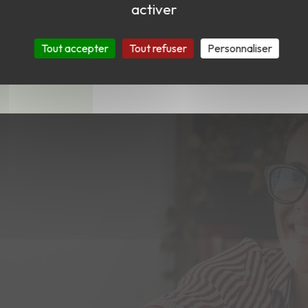
 naviguer sur des pages
activer
s images réduits,
erveurs green.
Tout accepter
Tout refuser
Personnaliser