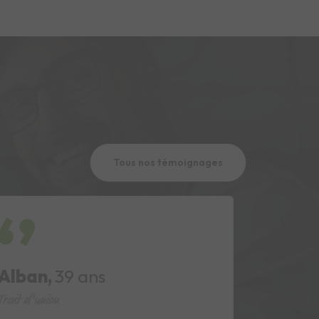
Tous nos témoignages
Alexandre ,
42 ans
Imana
Mains vertes et paysages
Assdac