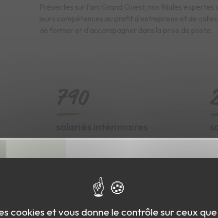
Présentes sur l'arc Grand Ouest, nos filiales expertes 
leurs compétences au profit d'entreprises et de collec
de former et d'accompagner dans la prise de poste.
790
salariés intérimaires
s
suivis (Siti Intérim et
S
Adapt)
otre site.
 pas une pub !
Si vous le souhaitez et pour aller encore p
vous pouvez opter pour une navigation
plus écoresponsable, mais comment ?
ssions de CO2, le Groupe
 des cookies et vous donne le contrôle sur ceux qu