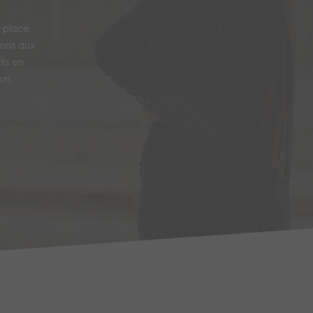
e place
sons aux
ils en
un.