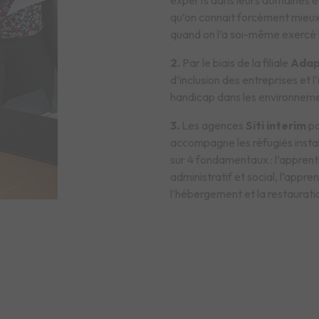
experts dans leurs domaines et
qu’on connait forcément mieux 
quand on l’a soi-même exercé 
2.
Par le biais de la filiale
Adap
d’inclusion des entreprises et l
handicap dans les environneme
3.
Les agences
Siti interim
pa
accompagne les réfugiés installé
sur 4 fondamentaux : l’appren
administratif et social, l’appre
l’hébergement et la restaurati