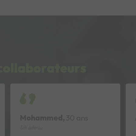
collaborateurs
Alban,
39 ans
Trait d'union