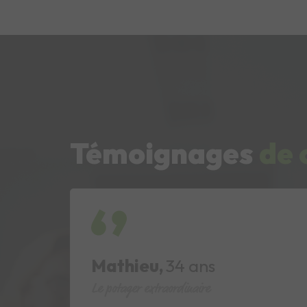
Témoignages
de 
Mohammed,
30 ans
Siti interim